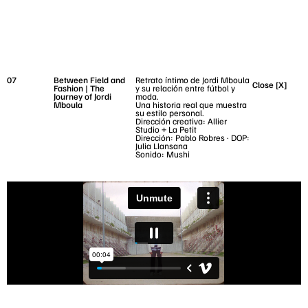
Vista
01
02
07
Between Field and
Retrato íntimo de Jordi Mboula
Close [X]
Fashion | The
y su relación entre fútbol y
Journey of Jordi
moda.
Mboula
Una historia real que muestra
su estilo personal.
Dirección creativa: Allier
Studio + La Petit
Dirección: Pablo Robres · DOP:
Julia Llansana
Sonido: Mushi